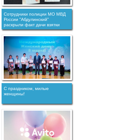
Сотрудники полиции МО МВД
России "Абдулинский"
раскрыли факт дачи взятки
должностному лицу.
С праздником, милые
женщины!