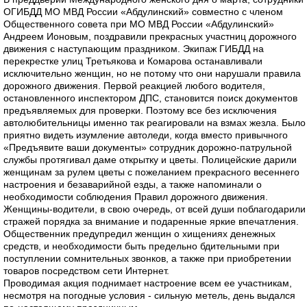
ОГИБДД МО МВД России «Абдулинский» совместно с членом
Общественного совета при МО МВД России «Абдулинский»
Андреем Ионовым, поздравили прекрасных участниц дорожного
движения с наступающим праздником. Экипаж ГИБДД на
перекрестке улиц Третьякова и Комарова останавливали
исключительно женщин, но не потому что они нарушали правила
дорожного движения. Первой реакцией любого водителя,
остановленного инспектором ДПС, становится поиск документов
предъявляемых для проверки. Поэтому все без исключения
автолюбительницы именно так реагировали на взмах жезла. Было
приятно видеть изумление автоледи, когда вместо привычного
«Предъявите ваши документы» сотрудник дорожно-патрульной
службы протягивал даме открытку и цветы. Полицейские дарили
женщинам за рулем цветы с пожеланием прекрасного весеннего
настроения и безаварийной езды, а также напоминали о
необходимости соблюдения Правил дорожного движения.
Женщины-водители, в свою очередь, от всей души поблагодарили
стражей порядка за внимание и подаренные яркие впечатления.
Общественник предупредил женщин о хищениях денежных
средств, и необходимости быть предельно бдительными при
поступлении сомнительных звонков, а также при приобретении
товаров посредством сети Интернет.
Проводимая акция поднимает настроение всем ее участникам,
несмотря на погодные условия - сильную метель, день выдался