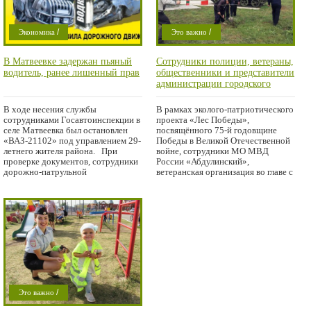
/
/
Экономика
Это важно
Проишествие
Проишествие
В Матвеевке задержан пьяный
Сотрудники полиции, ветераны,
водитель, ранее лишенный прав
общественники и представители
администрации городского
округа приняли участие в акции
«Лес Победы»
В ходе несения службы
В рамках эколого-патриотического
сотрудниками Госавтоинспекции в
проекта «Лес Победы»,
селе Матвеевка был остановлен
посвящённого 75-й годовщине
«ВАЗ-21102» под управлением 29-
Победы в Великой Отечественной
летнего жителя района. При
войне, сотрудники МО МВД
проверке документов, сотрудники
России «Абдулинский»,
дорожно-патрульной
ветеранская организация во главе с
/
Это важно
Проишествие