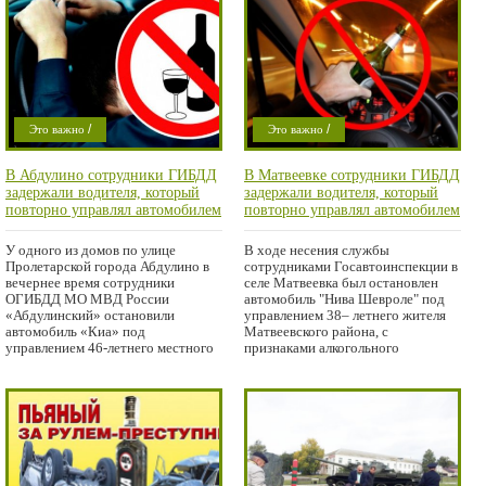
/
/
Это важно
Это важно
Проишествие
Проишествие
В Абдулино сотрудники ГИБДД
В Матвеевке сотрудники ГИБДД
задержали водителя, который
задержали водителя, который
повторно управлял автомобилем
повторно управлял автомобилем
в состоянии алкогольного
в состоянии алкогольного
опьянения
опьянения
У одного из домов по улице
В ходе несения службы
Пролетарской города Абдулино в
сотрудниками Госавтоинспекции в
вечернее время сотрудники
селе Матвеевка был остановлен
ОГИБДД МО МВД России
автомобиль "Нива Шевроле" под
«Абдулинский» остановили
управлением 38– летнего жителя
автомобиль «Киа» под
Матвеевского района, с
управлением 46-летнего местного
признаками алкогольного
жителя,