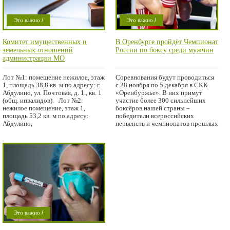
/
/
Это важно
Это важно
/
Проишествие
Спорт
Комитет имущественных и
В Оренбурге пройдёт Чемпионат
Проишествие
земельных отношений
России по боксу среди мужчин
администрации МО
Абдулинский городской округ
извещает о проведении
Лот №1: помещение нежилое, этаж
Соревнования будут проводиться
аукциона на право заключения
1, площадь 38,8 кв. м по адресу: г.
с 28 ноября по 5 декабря в СКК
договора аренды
Абдулино, ул. Почтовая, д. 1., кв. 1
«Оренбуржье». В них примут
муниципального имущества:
(общ. инвалидов). Лот №2:
участие более 300 сильнейших
нежилое помещение, этаж 1,
боксёров нашей страны –
площадь 53,2 кв. м по адресу:
победители всероссийских
Абдулино,
первенств и чемпионатов прошлых
/
Это важно
Проишествие