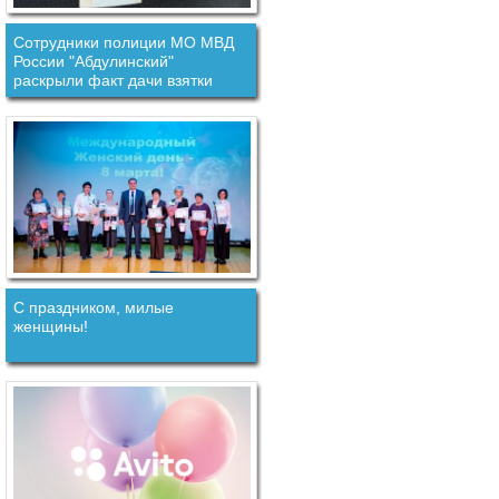
Сотрудники полиции МО МВД
России "Абдулинский"
раскрыли факт дачи взятки
должностному лицу.
С праздником, милые
женщины!