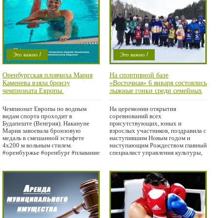
/
/
Это важно
Это важно
/
/
Спорт
Спорт
Оренбургская пловчиха Мария
На спортивной базе
/
Проишествие
Проишествие
Каменева взяла бронзу
«Восточная» 6 января состоялись
Область
чемпионата Европы.
лыжные гонки среди семейных
команд «Новогодняя эстафета»
Чемпионат Европы по водным
На церемонии открытия
видам спорта проходит в
соревнований всех
Будапеште (Венгрия). Накануне
присутствующих, юных и
Мария завоевала бронзовую
взрослых участников, поздравила с
медаль в смешанной эстафете
наступившим Новым годом и
4х200 м вольным стилем.
наступающим Рождеством главный
#оренбуржье #оренбург #плавание
специалист управления культуры,
спорта,