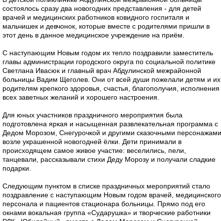
состоялось сразу два новогодних представления - для детей
врачей и медицинских работников ковидного госпиталя и
мальчишек и девчонок, которые вместе с родителями пришли в
этот день в данное медицинское учреждение на приём.
С наступающим Новым годом их тепло поздравили заместитель
главы администрации городского округа по социальной политике
Светлана Ивасюк и главный врач Абдулинской межрайонной
больницы Вадим Щеголев. Они от всей души пожелали детям и их
родителям крепкого здоровья, счастья, благополучия, исполнения
всех заветных желаний и хорошего настроения.
Для юных участников праздничного мероприятия была
подготовлена яркая и насыщенная развлекательная программа с
Дедом Морозом, Снегурочкой и другими сказочными персонажам
возле украшенной новогодней ёлки. Дети принимали в
происходящем самое живое участие: веселились, пели,
танцевали, рассказывали стихи Деду Морозу и получали сладкие
подарки.
Следующим пунктом в списке праздничных мероприятий стало
поздравление с наступающим Новым годом врачей, медицинского
персонала и пациентов стационара больницы. Прямо под его
окнами вокальная группа «Сударушка» и творческие работники