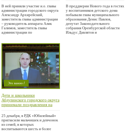
В ней приняли участие и.о. главы
В преддверии Нового года в гостях
администрации городского округа
у воспитанников детского дома
Александр Архирейский,
побывали глава муниципального
заместитель главы администрации
образования Денис Павлов,
– руководитель аппарата Алик
депутат Законодательного
Галимов, заместитель главы
собрания Оренбургской области
администрации по
Ильдус Давлятов и
/
Это важно
Проишествие
Дети и школьники
Абдулинского городского округа
принимали поздравления на
Губернаторской ёлке, впервые
прошедшей в онлайн-формате
25 декабря, в РДК «Юбилейный»
пригласили мальчишек и девчонок
из семей, в которых
воспитываются шесть и более