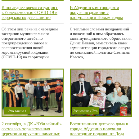
/
/
важно
Мысли в
Проишествие
В последнее время ситуация с
В Абдулинском городском
/
слух
Город
заболеваемостью COVID-19 в
округе поздравили с
/
Проишествие
городском округе заметно
наступающим Новым годом
стабилизировалась, но
ветеранов Великой
/
Город
COVID-
расслабляться пока рано.
Отечественной войны.
Об этом шла речь на очередном
С тёплыми словами поздравлений
19
заседании муниципального
и пожеланий к ним обратились
оперативного штаба по
глава муниципального образования
предупреждению завоза и
Денис Павлов, заместитель главы
распространения новой
администрации городского округа
коронавирусной инфекции
по социальной политике Светлана
(COVID-19) на территории
Ивасюк,
городского округа. Его
/
/
Это важно
Экономика
Это
/
/
Проишествие
важно
2 сентября, в ДК «Юбилейный»
Воспитанники детского дома в
Город
Проишествие
состоялась торжественная
городе Абдулино получили
церемония вручения памятных
новогодние подарки от Деда
медалей «Дети войны»
Мороза