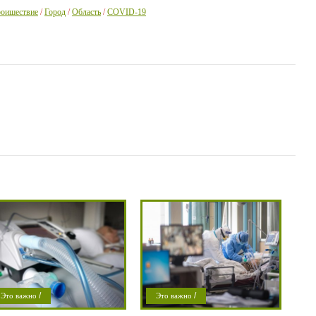
оишествие
/
Город
/
Область
/
COVID-19
/
/
Это важно
Это важно
/
/
роишествие
Проишествие