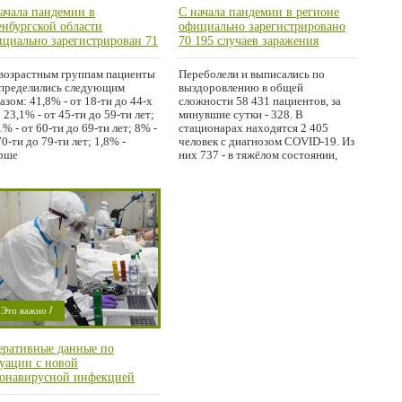
ачала пандемии в
С начала пандемии в регионе
/
/
ород
Область
Город
Область
нбургской области
официально зарегистрировано
циально зарегистрирован 71
70 195 случаев заражения
 случай COVID-19, в том
коронавирусом, в том числе 337
ле 337 – за прошедшие сутки
– за прошедшие сутки
возрастным группам пациенты
Переболели и выписались по
пределились следующим
выздоровлению в общей
азом: 41,8% - от 18-ти до 44-х
сложности 58 431 пациентов, за
; 23,1% - от 45-ти до 59-ти лет;
минувшие сутки - 328. В
1% - от 60-ти до 69-ти лет; 8% -
стационарах находятся 2 405
70-ти до 79-ти лет; 1,8% -
человек с диагнозом COVID-19. Из
рше
них 737 - в тяжёлом состоянии,
209
/
Это важно
Проишествие
еративные данные по
уации с новой
ронавирусной инфекцией
VID-19) в Оренбургской