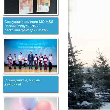
Сотрудники полиции МО МВД
России "Абдулинский"
раскрыли факт дачи взятки
должностному лицу.
С праздником, милые
женщины!