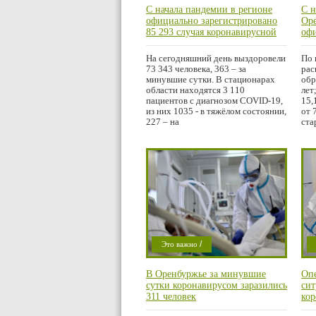
С начала пандемии в регионе
С н
Город
Г
официально зарегистрировано
Оре
85 293 случая коронавирусной
офи
инфекции, в том числе 403 – за
881
прошедшие сутки
чис
На сегодняшний день выздоровели
По 
73 343 человека, 363 – за
рас
минувшие сутки. В стационарах
обр
области находятся 3 110
лет
пациентов с диагнозом COVID-19,
15,
из них 1035 - в тяжёлом состоянии,
от 
227 – на
ста
/
Это важно
/
Криминал
В Оренбуржье за минувшие
Оп
/
Проишествие
сутки коронавирусом заразились
сит
Область
311 человек
ко
(CO