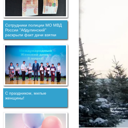
Сотрудники полиции МО МВД
России "Абдулинский"
раскрыли факт дачи взятки
должностному лицу.
С праздником, милые
женщины!