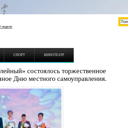
СПОРТ
КИНОТЕАТР
илейный» состоялось торжественное
нное Дню местного самоуправления.