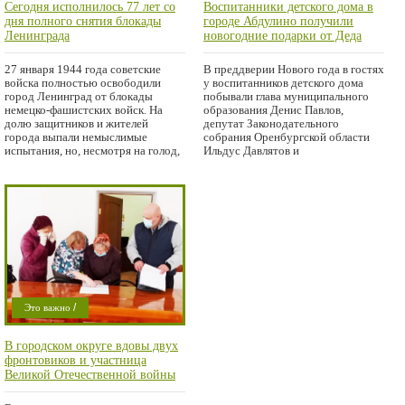
Сегодня исполнилось 77 лет со
Воспитанники детского дома в
Проишествие
Проишествие
дня полного снятия блокады
городе Абдулино получили
Ленинграда
новогодние подарки от Деда
Мороза
27 января 1944 года советские
В преддверии Нового года в гостях
войска полностью освободили
у воспитанников детского дома
город Ленинград от блокады
побывали глава муниципального
немецко-фашистских войск. На
образования Денис Павлов,
долю защитников и жителей
депутат Законодательного
города выпали немыслимые
собрания Оренбургской области
испытания, но, несмотря на голод,
Ильдус Давлятов и
/
Это важно
/
Криминал
В городском округе вдовы двух
Проишествие
фронтовиков и участница
Великой Отечественной войны
смогут улучшить свои
жилищные условия