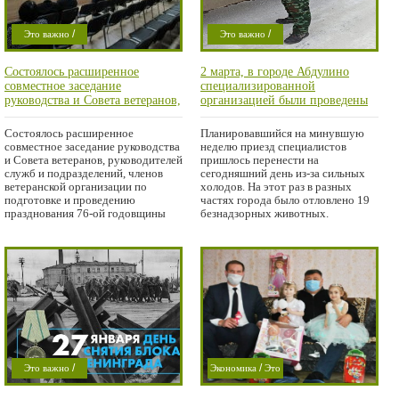
/
/
Это важно
Это важно
/
/
Проишествие
Криминал
Состоялось расширенное
2 марта, в городе Абдулино
/
Город
Проишествие
совместное заседание
специализированной
Город
руководства и Совета ветеранов,
организацией были проведены
мероприятия по отлову
бродячих собак
Состоялось расширенное
Планировавшийся на минувшую
совместное заседание руководства
неделю приезд специалистов
и Совета ветеранов, руководителей
пришлось перенести на
служб и подразделений, членов
сегодняшний день из-за сильных
ветеранской организации по
холодов. На этот раз в разных
подготовке и проведению
частях города было отловлено 19
празднования 76-ой годовщины
безнадзорных животных.
/
/
Это важно
Экономика
Это
/
/
Мысли в слух
важно