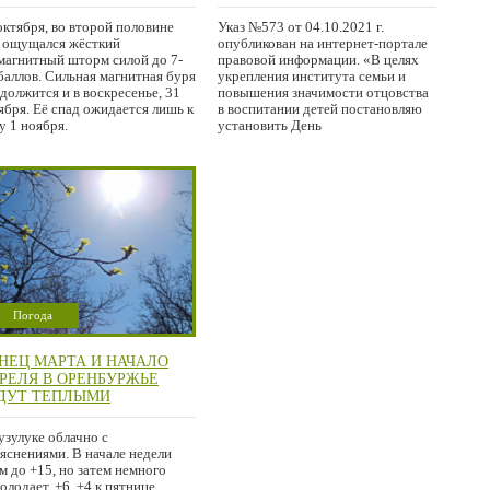
более мощных за последние
третье воскресенье октября будет
ды
отмечаться День отца
октября, во второй половине
Указ №573 от 04.10.2021 г.
 ощущался жёсткий
опубликован на интернет-портале
магнитный шторм силой до 7-
правовой информации. «В целях
баллов. Сильная магнитная буря
укрепления института семьи и
должится и в воскресенье, 31
повышения значимости отцовства
ября. Её спад ожидается лишь к
в воспитании детей постановляю
у 1 ноября.
установить День
Погода
НЕЦ МАРТА И НАЧАЛО
РЕЛЯ В ОРЕНБУРЖЬЕ
ДУТ ТЕПЛЫМИ
узулуке облачно с
яснениями. В начале недели
м до +15, но затем немного
олодает. +6, +4 к пятнице.