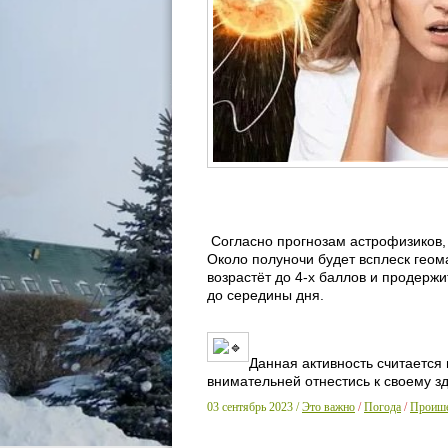
Согласно прогнозам астрофизиков, 
Около полуночи будет всплеск геом
возрастёт до 4-х баллов и продержи
до середины дня.
Данная активность считается
внимательней отнестись к своему з
03 сентябрь 2023 /
Это важно
/
Погода
/
Проише