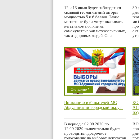
наи
го
12 и 13 июля будет наблюдаться
30 
сильный геомагнитный шторм
дня
мощностью 5 и 6 баллов. Такие
гео
магнитные бури могут оказывать
ми 
негативное влияние на
про
самочувствие как метеозависимых,
окт
так и здоровых людей. Они
утр
/
Это важно
Проишествие
Вниманию избирателей МО
КО
Абдулинский городской округ!
АП
БУ
В период с 02.09.2020 по
В Б
12.09.2020 включительно будет
про
проводиться досрочное
дне
голосование на выборах депутатов
пох