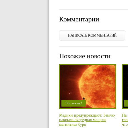
Комментарии
НАПИСАТЬ КОММЕНТАРИЙ
Похожие новости
/
Это важно
/
Погода
П
Медики предупреждают: Землю
На 
Проишествие
накрыла очередная мощная
гео
магнитная буря
что