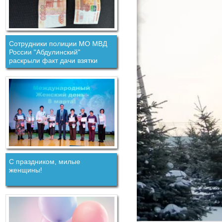
Сотрудники полиции МО МВД
России "Абдулинский"
раскрыли факт дачи взятки
должностному лицу.
С праздником, милые
женщины!