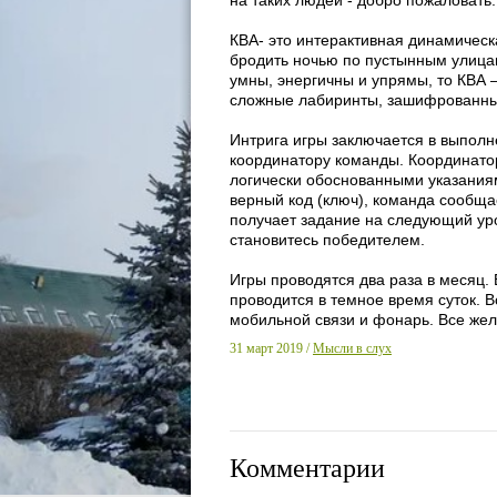
на таких людей - добро пожаловать.
КВА- это интерактивная динамическа
бродить ночью по пустынным улица
умны, энергичны и упрямы, то КВА —
сложные лабиринты, зашифрованные
Интрига игры заключается в выпол
координатору команды. Координато
логически обоснованными указания
верный код (ключ), команда сообщае
получает задание на следующий уро
становитесь победителем.
Игры проводятся два раза в месяц. 
проводится в темное время суток. В
мобильной связи и фонарь. Все же
31 март 2019 /
Мысли в слух
Комментарии