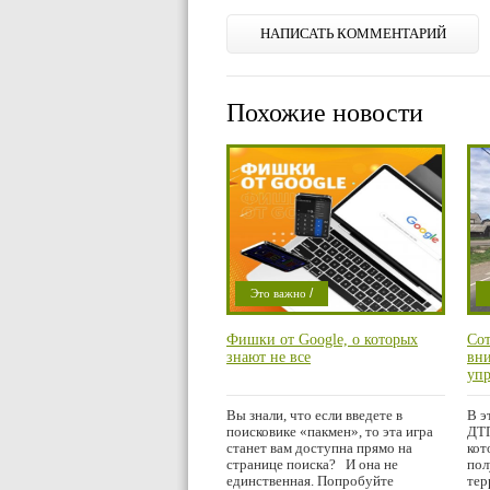
НАПИСАТЬ КОММЕНТАРИЙ
Похожие новости
/
Это важно
Уфанет в
П
Фишки от Google, о которых
Со
Абдулино,
знают не все
вни
Пономаревке и
уп
сре
Матвеевке
упр
Вы знали, что если введете в
В э
поисковике «пакмен», то эта игра
ДТП
станет вам доступна прямо на
кот
странице поиска? И она не
пол
единственная. Попробуйте
тер