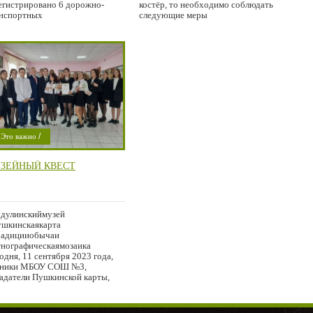
егистрировано 6 дорожно-
костёр, то необходимо соблюдать
нспортных
следующие меры
/
Это важно
/
роишествие
ЗЕЙНЫЙ КВЕСТ
Город
дулинскиймузей
шкинскаякарта
радицииобычаи
нографическаямозаика
одня, 11 сентября 2023 года,
еники МБОУ СОШ №3,
адатели Пушкинской карты,
ли участниками краеведческого
ста