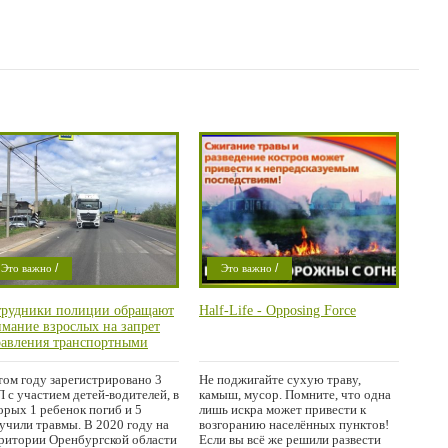
/
/
Это важно
Это важно
/
/
роишествие
Криминал
трудники полиции обращают
Half-Life - Opposing Force
/
Город
Проишествие
мание взрослых на запрет
Город
равления транспортными
дствами детьми без прав
авления
том году зарегистрировано 3
Не поджигайте сухую траву,
 с участием детей-водителей, в
камыш, мусор. Помните, что одна
орых 1 ребенок погиб и 5
лишь искра может привести к
учили травмы. В 2020 году на
возгоранию населённых пунктов!
ритории Оренбургской области
Если вы всё же решили развести