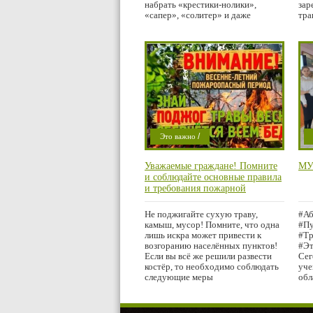
набрать «крестики-нолики»,
зар
«сапер», «солитер» и даже
тра
/
Это важно
/
Криминал
П
Уважаемые граждане! Помните
МУ
/
Мысли в слух
и соблюдайте основные правила
/
Проишествие
и требования пожарной
безопасности в весенне-летний
Город
период!
Не поджигайте сухую траву,
#Аб
камыш, мусор! Помните, что одна
#Пу
лишь искра может привести к
#Т
возгоранию населённых пунктов!
#Эт
Если вы всё же решили развести
Сег
костёр, то необходимо соблюдать
уч
следующие меры
обл
ста
кве