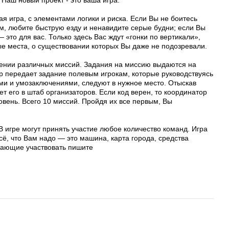
 Наш новый проект - это ваша игра.
я игра, с элементами логики и риска. Если Вы не боитесь
м, любите быструю езду и ненавидите серые будни; если Вы
 это для вас. Только здесь Вас ждут «гонки по вертикали»,
 места, о существовании которых Вы даже не подозревали.
нении различных миссий. Задания на миссию выдаются на
р передает задание полевым игрокам, которые руководствуясь
ми и умозаключениями, следуют в нужное место. Отыскав
т его в штаб организаторов. Если код верен, то координатор
вень. Всего 10 миссий. Пройдя их все первым, Вы
В игре могут принять участие любое количество команд. Игра
сё, что Вам надо — это машина, карта города, средства
лающие участвовать пишите