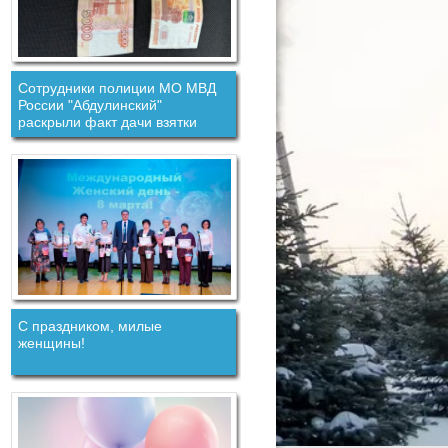
Сотрудники полиции МО МВД
России "Абдулинский"
раскрыли факт дачи взятки
должностному лицу.
С праздником, милые
женщины!