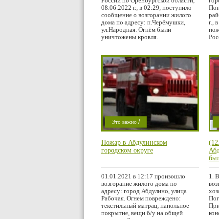
России по Оренбургской области,
гор
08.06.2022 г., в 02:29, поступило
Пон
сообщение о возгорании жилого
рай
дома по адресу: п.Черёмушки,
г.,
ул.Народная. Огнём были
пож
уничтожены кровля.
Рос
/
Это важно
Проишествие
Пожар в Абдулинском
(12
П
городском округе
Абд
Г
был
по
01.01.2021 в 12:17 произошло
1. 
возгорание жилого дома по
воз
адресу: город Абдулино, улица
хоз
Рабочая. Огнем повреждено:
Пог
текстильный матрац, напольное
При
покрытие, вещи б/у на общей
кон