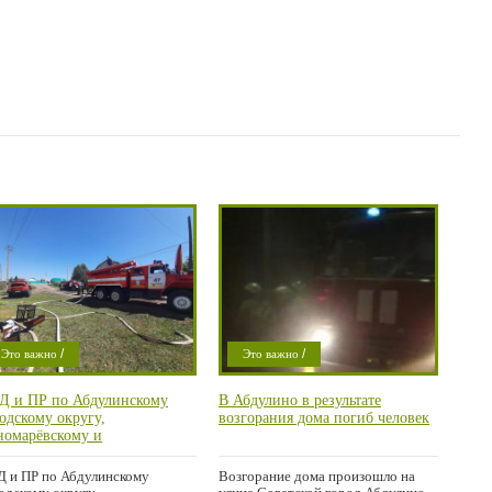
/
/
Это важно
Это важно
/
/
Криминал
Криминал
Д и ПР по Абдулинскому
В Абдулино в результате
/
/
ысли в слух
Проишествие
одскому округу,
возгорания дома погиб человек
/
роишествие
Город
номарёвскому и
веевскому районам сообщает
Город
 и ПР по Абдулинскому
Возгорание дома произошло на