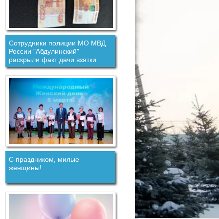
Сотрудники полиции МО МВД
России "Абдулинский"
раскрыли факт дачи взятки
должностному лицу.
С праздником, милые
женщины!