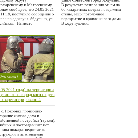
одскому округу,
улице Советской город Абдулино.
омарёвскому и Матвеевскому
В результате возгорания огнем на
онам сообщает, что 24.05.2021
60 квадратных метрах повержены
 в 11:19, поступило сообщение о
стены, вещи потолочное
аре по адресу: г. Абдулино, ул.
перекрытие и кровля жилого дома.
сийская. На место
В ходе тушения
/
Это важно
/
Криминал
.05.2021 года) на территории
/
роишествие
улинского городского округа
/
ород
Область
о зарегистрировано 4
жара
В с. Покровка произошло
горание жилого дома и
яйственной постройки (гаража).
ибших и пострадавших: нет.
чина пожара: недостаток
струкции и изготовления