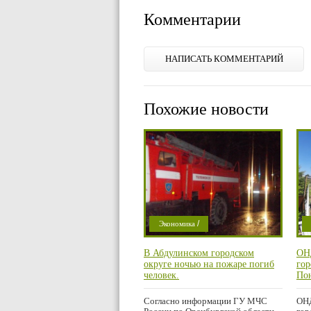
Комментарии
НАПИСАТЬ КОММЕНТАРИЙ
Похожие новости
/
Экономика
/
Криминал
В Абдулинском городском
ОН
/
Мысли в слух
М
округе ночью на пожаре погиб
гор
/
Проишествие
П
человек.
По
Мат
Город
Согласно информации ГУ МЧС
ОНД