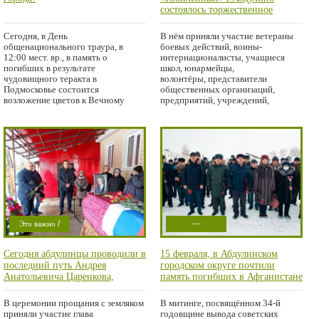
Проишествие
состоялось торжественное
мероприятие, посвященное 35-
ой годовщине вывода советских
Сегодня, в День
В нём приняли участие ветераны
войск из Афганистана
общенационального траура, в
боевых действий, воины-
12:00 мест. вр., в память о
интернационалисты, учащиеся
погибших в результате
школ, юнармейцы,
чудовищного теракта в
волонтёры, представители
Подмосковье состоится
общественных организаций,
возложение цветов к Вечному
предприятий, учреждений,
огню у мемориала на центральной
администрации городского
/
---
Это важно
/
Криминал
Сегодня абдулинцы проводили в
15 февраля, в Абдулинском
/
Проишествие
последний путь Андрея
городском округе почтили
Город
Анатольевича Царенкова,
память погибших в Афганистане
погибшего в ходе специальной
и других локальных военных
военной операции
конфликтах
В церемонии прощания с земляком
В митинге, посвящённом 34-й
приняли участие глава
годовщине вывода советских