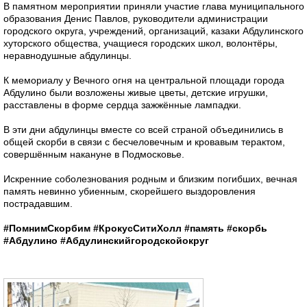
В памятном мероприятии приняли участие глава муниципального
образования Денис Павлов, руководители администрации
городского округа, учреждений, организаций, казаки Абдулинского
хуторского общества, учащиеся городских школ, волонтёры,
неравнодушные абдулинцы.
К мемориалу у Вечного огня на центральной площади города
Абдулино были возложены живые цветы, детские игрушки,
расставлены в форме сердца зажжённые лампадки.
В эти дни абдулинцы вместе со всей страной объединились в
общей скорби в связи с бесчеловечным и кровавым терактом,
совершëнным накануне в Подмосковье.
Искренние соболезнования родным и близким погибших, вечная
память невинно убиенным, cкорейшего выздоровления
пострадавшим.
#ПомнимСкорбим
#КрокусСитиХолл
#память
#скорбь
#Абдулино
#Абдулинскийгородскойокруг