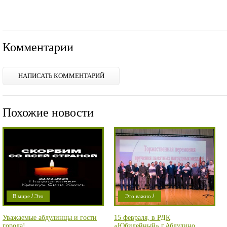
Комментарии
НАПИСАТЬ КОММЕНТАРИЙ
Похожие новости
/
/
В мире
Это
Это важно
/
/
важно
Проишествие
Уважаемые абдулинцы и гости
15 февраля, в РДК
/
Криминал
Город
города!
«Юбилейный» г.Абдулино