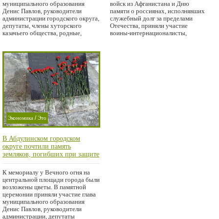
муниципального образования
войск из Афганистана и Дню
Денис Павлов, руководители
памяти о россиянах, исполнявших
администрации городского округа,
служебный долг за пределами
депутаты, члены хуторского
Отечества, приняли участие
казачьего общества, родные,
воины-интернационалисты,
/
Экономика
Это
/
важно
Мысли в
В Абдулинском городском
/
слух
округе почтили память
/
Проишествие
земляков, погибших при защите
Отечества.
Город
К мемориалу у Вечного огня на
центральной площади города были
возложены цветы. В памятной
церемонии приняли участие глава
муниципального образования
Денис Павлов, руководители
администрации, депутаты