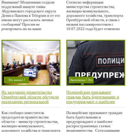
Внимание! Мошенники создали
Согласно информации
поддельный аккаунт главы
министерства строительства,
Абдулинского городского округа
жилищно-коммунального,
Дениса Павлова в Telegram и от его
дорожного хозяйства, транспорта
имени могут рассылать личные
Оренбургской области, в связи с
сообщения! Просим не
низким пассажиропотоком с
реагировать ни на какие
10.07.2022 года будет отменено
/
/
Это важно
Экономика
Это
/
/
Проишествие
важно
На заседании правительства
Полицейские призывают
/
Область
Криминал
Оренбургской области обсудили
граждан быть бдительными и
/
Мысли в слух
реализацию региональной
предупреждают о наиболее
адресной программы
распространенных схемах
/
Проишествие
переселения из аварийного
мошенничества
Как сообщил заместитель
Полицейские призывают граждан
Город
жилья
председателя правительства
быть бдительными и
области – министр строительства,
предупреждают о наиболее
жилищно-коммунального,
распространенных схемах
дорожного хозяйства и транспорта
мошенничества Сотрудниками