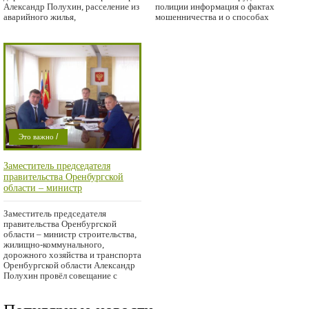
Александр Полухин, расселение из
полиции информация о фактах
аварийного жилья,
мошенничества и о способах
защиты от
/
Это важно
Проишествие
Заместитель председателя
правительства Оренбургской
области – министр
строительства, жилищно-
коммунального, дорожного
Заместитель председателя
хозяйства и транспорта
правительства Оренбургской
Оренбургской области
области – министр строительства,
Александр Полухин провёл
жилищно-коммунального,
совещание с главами
дорожного хозяйства и транспорта
муниципальных образований
Оренбургской области Александр
Полухин провёл совещание с
региона