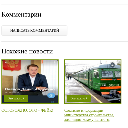
Комментарии
НАПИСАТЬ КОММЕНТАРИЙ
Похожие новости
/
/
Это важно
Это важно
/
/
Криминал
Криминал
ОСТОРОЖНО: ЭТО - ФЕЙК!
Согласно информации
/
/
Проишествие
Мысли в слух
министерства строительства,
/
Город
Проишествие
жилищно-коммунального,
дорожного хозяйства,
Город