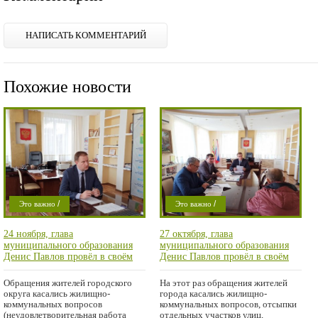
НАПИСАТЬ КОММЕНТАРИЙ
Похожие новости
/
/
Это важно
Это важно
/
/
Проишествие
Проишествие
24 ноября, глава
27 октября, глава
Город
Город
муниципального образования
муниципального образования
Денис Павлов провёл в своём
Денис Павлов провёл в своём
рабочем кабинете личный приём
рабочем кабинете личный приём
граждан
граждан
Обращения жителей городского
На этот раз обращения жителей
округа касались жилищно-
города касались жилищно-
коммунальных вопросов
коммунальных вопросов, отсыпки
(неудовлетворительная работа
отдельных участков улиц,