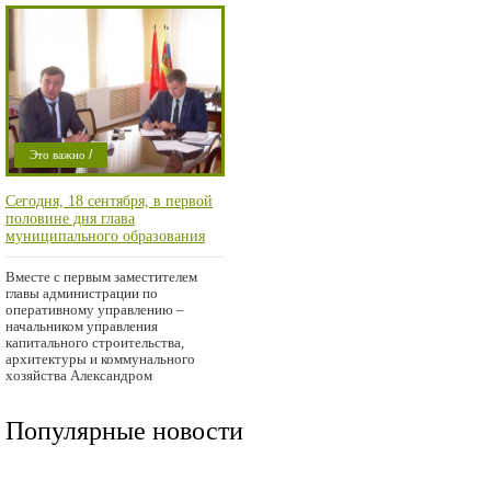
/
Это важно
Проишествие
Сегодня, 18 сентября, в первой
половине дня глава
муниципального образования
Денис Павлов работал на выезде
в городе Оренбурге
Вместе с первым заместителем
главы администрации по
оперативному управлению –
начальником управления
капитального строительства,
архитектуры и коммунального
хозяйства Александром
Архирейским они
Популярные новости