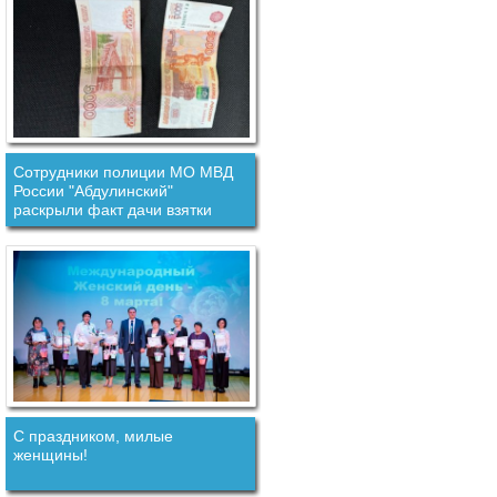
Сотрудники полиции МО МВД
России "Абдулинский"
раскрыли факт дачи взятки
должностному лицу.
С праздником, милые
женщины!