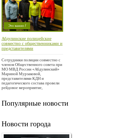
/
Это важно
/
Криминал
Абдулинские полицейские
/
Проишествие
совместно с общественниками и
Город
представителями
администрации провели
рейдовое мероприятие
Сотрудники полиции совместно с
членом Общественного совета при
МО МВД России «Абдулинский»
Мариной Мурзаковой,
представителями КДН и
педагогического состава провели
рейдовое мероприятие,
направленное
Популярные новости
Новости города