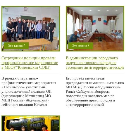
/
/
Это важно
Это важно
/
/
Проишествие
Проишествие
Сотрудники полиции провели
В администрации городского
Город
Город
профилактическое мероприятие
округа состоялось очередное
в МБОУ"Кинельская СОШ"
заседание антитеррористической
комиссии муниципального
образования
В рамках оперативно-
Его провёл заместитель
профилактического мероприятия
председателя комиссии - начальник
«Твой выбор» участковый
МО МВД России «Абдулинский»
уполномоченный полиции ОП
Ринат Сайфулин. Вопросы
(дислокация с.Матвеевка) МО
повестки дня касались мер по
МВД России «Абдулинский»
обеспечению правопорядка и
лейтенант полиции Наталья
антитеррористической
Салькова провела
защищённости