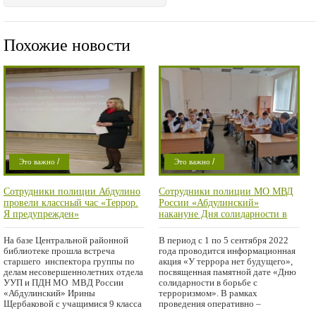
Похожие новости
/
/
Это важно
Это важно
/
/
Проишествие
Мысли в слух
Сотрудники полиции Абдулино
Сотрудники полиции МО МВД
/
Город
Проишествие
провели классный час «Террор.
России «Абдулинский»
Город
Я предупрежден»
накануне Дня солидарности в
борьбе с терроризмом провели
классный час «У террора нет
На базе Центральной районной
В период с 1 по 5 сентября 2022
будущего»
библиотеке прошла встреча
года проводится информационная
старшего инспектора группы по
акция «У террора нет будущего»,
делам несовершеннолетних отдела
посвященная памятной дате «Дню
УУП и ПДН МО МВД России
солидарности в борьбе с
«Абдулинский» Ирины
терроризмом». В рамках
Щербаковой с учащимися 9 класса
проведения оперативно –