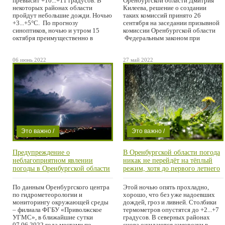
превысит +10...+11 градусов. В
Оренбургской области Дмитрия
/ Проишествие
некоторых районах области
Килеева, решение о создании
пройдут небольшие дожди. Ночью
таких комиссий принято 26
/ Фильмы /
+3...+5°С. По прогнозу
сентября на заседании призывной
Ветеринарная
синоптиков, ночью и утром 15
комиссии Оренбургской области
октября преимущественно в
Федеральным законом при
клиника /
Город /
06 июнь 2022
27 май 2022
Область /
Уфанет в
Абдулино,
Пономаревке
и Матвеевке /
Право на
Это важно /
Это важно /
жизнь
Погода /
Погода /
Бугульма /
Предупреждение о
В Оренбургской области погода
Проишествие
Проишествие /
COVID-19
неблагоприятном явлении
никак не перейдёт на тёплый
Область
погоды в Оренбургской области
режим, хотя до первого летнего
на 7 июня
месяца осталось всего 4 дня.
По данным Оренбургского центра
Этой ночью опять прохладно,
по гидрометеорологии и
хорошо, что без уже надоевших
мониторингу окружающей среды
дождей, гроз и ливней. Столбики
– филиала ФГБУ «Приволжское
термометров опустятся до +2...+7
УГМС», в ближайшие сутки
градусов. В северных районах
07.06.2022 года местами по
снова ожидаются заморозки в