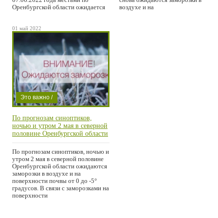
Оренбургской области ожидается
воздухе и на
01 май 2022
Это важно /
Погода /
По прогнозам синоптиков,
Проишествие /
ночью и утром 2 мая в северной
Город
половине Оренбургской области
ожидаются заморозки в воздухе
и на поверхности почвы от 0 до
По прогнозам синоптиков, ночью и
-5° градусов.
утром 2 мая в северной половине
Оренбургской области ожидаются
заморозки в воздухе и на
поверхности почвы от 0 до -5°
градусов. В связи с заморозками на
поверхности