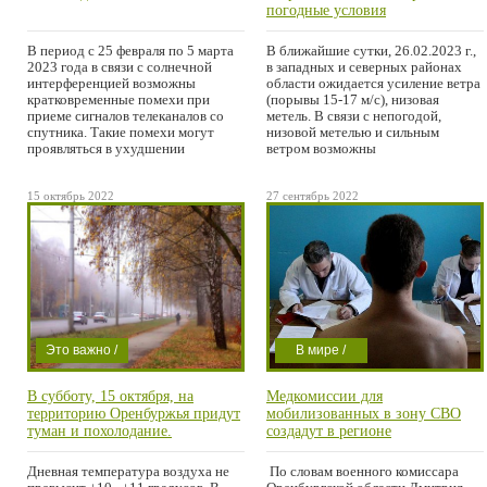
Город /
погодные условия
Уфанет в
В период с 25 февраля по 5 марта
В ближайшие сутки, 26.02.2023 г.,
Абдулино,
2023 года в связи с солнечной
в западных и северных районах
Пономаревке
интерференцией возможны
области ожидается усиление ветра
кратковременные помехи при
(порывы 15-17 м/с), низовая
и Матвеевке
приеме сигналов телеканалов со
метель. В связи с непогодой,
спутника. Такие помехи могут
низовой метелью и сильным
проявляться в ухудшении
ветром возможны
15 октябрь 2022
27 сентябрь 2022
Это важно /
В мире /
Погода /
Экономика /
В субботу, 15 октября, на
Медкомиссии для
Проишествие
Это важно /
территорию Оренбуржья придут
мобилизованных в зону СВО
Криминал /
туман и похолодание.
создадут в регионе
Спорт / Мысли
Дневная температура воздуха не
По словам военного комиссара
в слух / Погода