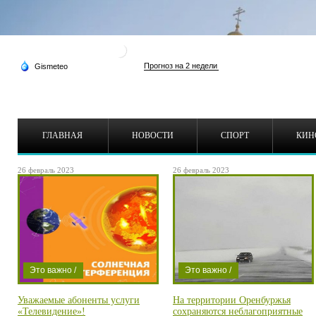
ГЛАВНАЯ
НОВОСТИ
СПОРТ
КИН
26 февраль 2023
26 февраль 2023
Это важно /
Это важно /
Погода /
Погода /
Уважаемые абоненты услуги
На территории Оренбуржья
Проишествие /
Проишествие
«Телевидение»!
сохраняются неблагоприятные