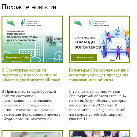
Похожие новости
/
/
Экономика
Это
Это важно
/
/
важно
Проишествие
В Оренбуржье обсудили
Волонтёры Оренбуржья активно
/
/
Проишествие
Город
Область
подготовку к голосованию по
регистрируются для проведения
/
Город
Область
объектам для благоустройства в
голосования за объекты
2022 году
благоустройства в 2022 году
В Правительстве Оренбургской
С 26 апреля по 30 мая жители
области состоялось
Оренбургской области старше 14-
организационное совещание,
ти лет выберут объекты, которые
посвящённое проведению в
благоустроят в 2022 году. В
регионе голосования в рамках
голосовании на общероссийской
реализации федерального проекта
платформе gorodsreda.ruпримут
«Формирование комфортной
участие 11
городской