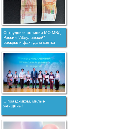
Сотрудники полиции МО МВД
России "Абдулинский"
раскрыли факт дачи взятки
должностному лицу.
С праздником, милые
женщины!