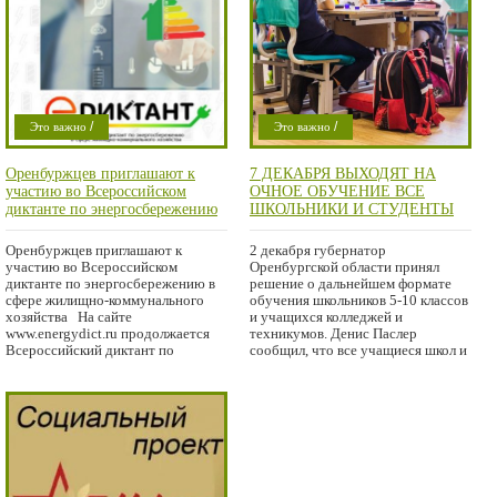
/
/
Это важно
Это важно
Проишествие
Проишествие
Оренбуржцев приглашают к
7 ДЕКАБРЯ ВЫХОДЯТ НА
участию во Всероссийском
ОЧНОЕ ОБУЧЕНИЕ ВСЕ
диктанте по энергосбережению
ШКОЛЬНИКИ И СТУДЕНТЫ
в сфере жилищно-
ССУЗОВ ОРЕНБУРЖЬЯ
коммунального хозяйства
Оренбуржцев приглашают к
2 декабря губернатор
участию во Всероссийском
Оренбургской области принял
диктанте по энергосбережению в
решение о дальнейшем формате
сфере жилищно-коммунального
обучения школьников 5-10 классов
хозяйства На сайте
и учащихся колледжей и
www.energydict.ru продолжается
техникумов. Денис Паслер
Всероссийский диктант по
сообщил, что все учащиеся школ и
ссузов