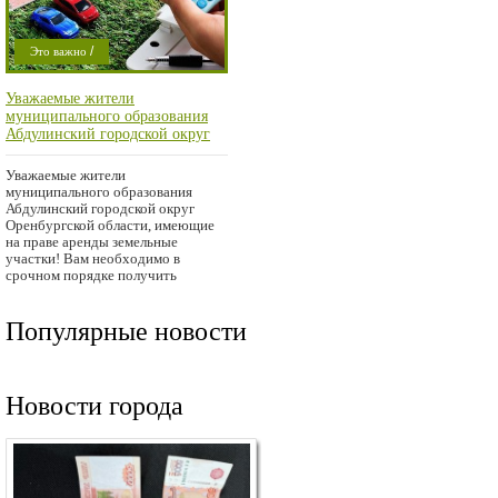
/
Это важно
/
Криминал
Уважаемые жители
Проишествие
муниципального образования
Абдулинский городской округ
Оренбургской области,
имеющие на праве аренды
Уважаемые жители
земельные участки!
муниципального образования
Абдулинский городской округ
Оренбургской области, имеющие
на праве аренды земельные
участки! Вам необходимо в
срочном порядке получить
квитанции на оплату
Популярные новости
Новости города