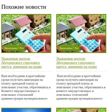
Похожие новости
/
/
Экономика
Это
Экономика
Это
/
/
важно
важно
Уважаемые жители
Уважаемые жители
/
/
Криминал
Проишествие
Абдулинского городского
Абдулинского городского
/
Проишествие
Город
округа, имеющие на праве
округа, имеющие на праве
аренды земельные участки,
аренды земельные участки,
Город
государственная собственность
государственная собственность
Вам необходимо в кратчайшие
Вам необходимо в кратчайшие
на которые не разграничена!
на которые не разграничена!
сроки получить квитанции на
сроки получить квитанции на
оплату арендной платы за
оплату арендной платы за
земельные участки, обратившись в
земельные участки, обратившись в
Комитет имущественных и
комитет имущественных и
земельных отношений
земельных отношений
администрации муниципального
администрации муниципального
образования
образования