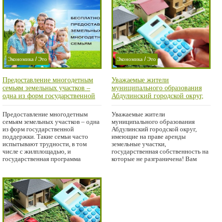
/
/
Экономика
Это
Экономика
Это
/
/
важно
важно
Предоставление многодетным
Уважаемые жители
/
/
Проишествие
Криминал
семьям земельных участков –
муниципального образования
/
Город
Проишествие
одна из форм государственной
Абдулинский городской округ,
поддержки.
имеющие на праве аренды
Город
земельные участки,
Предоставление многодетным
Уважаемые жители
государственная собственность
семьям земельных участков – одна
муниципального образования
на которые не разграничена!
из форм государственной
Абдулинский городской округ,
поддержки. Такие семьи часто
имеющие на праве аренды
испытывают трудности, в том
земельные участки,
числе с жилплощадью, и
государственная собственность на
государственная программа
которые не разграничена! Вам
призвана
необходимо получить