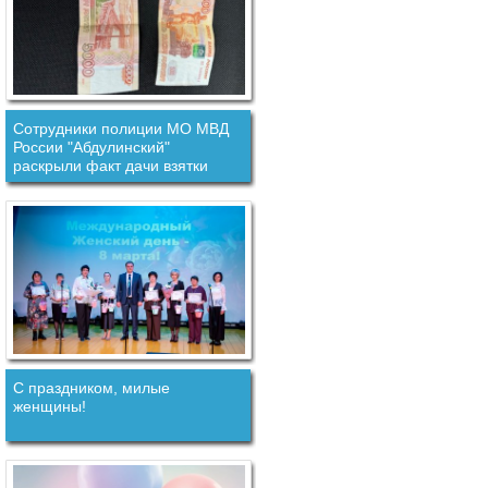
Сотрудники полиции МО МВД
России "Абдулинский"
раскрыли факт дачи взятки
должностному лицу.
С праздником, милые
женщины!