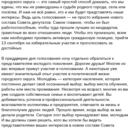
городского округа — это самый простой способ доказать, что мы
едины, что мы не равнодушны к судьбе родного города, села или
посёлка. И нам не всё равно, кто и как будет представлять наши
интересы. Ведь цель голосования — не просто избрание нового
состава Совета депутатов. Самое главное, чтобы он был
работоспособным, чтобы туда прошли лучшие из кандидатов,
грамотные во всех отношениях люди. Чтобы это произошло, всем
нам необходимо проявить активную гражданскую позицию, прийт
13 сентября на избирательные участки и проголосовать за
достойных.
В преддверии дня голосования хочу отдельно обратиться к
представителям молодого поколения. Дорогие друзья! Многие из
вас впервые примут участие в голосовании. А некоторые уже
имеют значительный опыт участия в политической жизни
городского округа. Молодёжь — категория населения, которая
постоянно делает свой осознанный выбор: выбор места обучения,
работы или места проживания. Несмотря на возраст, многие из ва
уже создали собственные семьи и воспитывают детей. Вы
добиваетесь успехов в профессиональной деятельности,
возглавляете коллективы и предприятия, отвечаете за жизнь и
благополучие других людей. Прошло время, когда выбор за вас
делали родители. Сегодня этот выбор принадлежит вам, молодым
И вы должны сами решить, кого вы хотели бы видеть
представителями ваших интересов в новом составе Совета