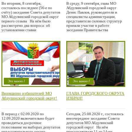
городской округ первого созыва
представители силовых структур
Во вторник, 8 сентября,
В среду, 9 сентября, глава МО
приняли участие в работе
состоялось последнее (56-е по
Абдулинский городской округ
заседания Правительства
счёту) заседание Совета депутатов
Денис Павлов, руководители и
Оренбургской области,
МО Абдулинский городской округ
специалисты администрации,
прошедшем в режиме
первого созыва На нём было
представители силовых структур
рассмотрено два вопроса: об
видеоконференци
приняли участие в работе
установлении ставки
заседания Правительства
/
/
Это важно
Это важно
Проишествие
Проишествие
Вниманию избирателей МО
ГЛАВА ГОРОДСКОГО ОКРУГА
Абдулинский городской округ!
ИЗБРАН!
В период с 02.09.2020 по
Сегодня, 25.08.2020 г., состоялось
12.09.2020 включительно будет
внеочередное заседание Совета
проводиться досрочное
депутатов МО Абдулинский
голосование на выборах депутатов
городской округ На нём
представительного органа.
присутствовали 11 из 14-ти