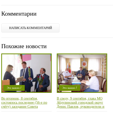
Комментарии
НАПИСАТЬ КОММЕНТАРИЙ
Похожие новости
/
/
Это важно
Это важно
Проишествие
Проишествие
Во вторник, 8 сентября,
В среду, 9 сентября, глава МО
состоялось последнее (56-е по
Абдулинский городской округ
счёту) заседание Совета
Денис Павлов, руководители и
депутатов МО Абдулинский
специалисты администрации,