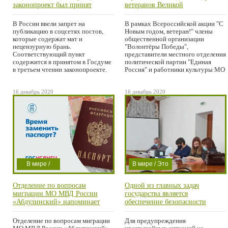
Криминал /
Мысли в слух /
законопроект был принят
ветеранов Великой
депутатами парламента в
Отечественной войны с
Мысли в слух /
Проишествие
третьем чтении и вступит в силу
наступающим праздником!
В России ввели запрет на
В рамках Всероссийской акции "С
Проишествие
с 1 февраля 2021 года.
публикацию в соцсетях постов,
Новым годом, ветеран!" члены
которые содержат мат и
общественной организации
нецензурную брань.
"Волонтёры Победы",
Соответствующий пункт
представители местного отделения
содержится в принятом в Госдуме
политической партии "Единая
в третьем чтении законопроекте.
Россия" и работники культуры МО
Речь идёт о
16 декабрь 2020
16 декабрь 2020
В мире /
В мире / Это
Экономика /
важно / Мысли
Отделение по вопросам
Одной из главных задач
Это важно /
в слух /
миграции МО МВД России
государства является
Проишествие
Проишествие
«Абдулинский» напоминает
обеспечение безопасности
жизни его граждан
Отделение по вопросам миграции
Для предупреждения