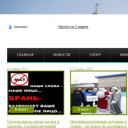
ГЛАВНАЯ
НОВОСТИ
СПОРТ
КИН
05 январь 2021
27 декабрь 2020
В мире /
В мире /
Экономика /
Экономика /
Госдума ввела запрет на мат в
Эпидемиологическая ситуация в
Это важно /
Это важно /
соцсетях. Соответствующий
стране – не повод не поздравить