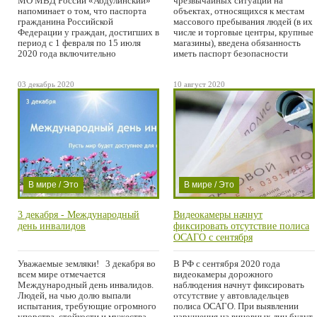
МО МВД России «Абдулинский»
чрезвычайных ситуаций на
напоминает о том, что паспорта
объектах, относящихся к местам
гражданина Российской
массового пребывания людей (в их
Федерации у граждан, достигших в
числе и торговые центры, крупные
период с 1 февраля по 15 июля
магазины), введена обязанность
2020 года включительно
иметь паспорт безопасности
03 декабрь 2020
10 август 2020
В мире / Это
В мире / Это
важно /
важно /
3 декабря - Международный
Видеокамеры начнут
Проишествие
Проишествие
день инвалидов
фиксировать отсутствие полиса
ОСАГО с сентября
Уважаемые земляки! 3 декабря во
В РФ с сентября 2020 года
всем мире отмечается
видеокамеры дорожного
Международный день инвалидов.
наблюдения начнут фиксировать
Людей, на чью долю выпали
отсутствие у автовладельцев
испытания, требующие огромного
полиса ОСАГО. При выявлении
упорства, стойкости и мужества,
нарушения на виновных лиц будут